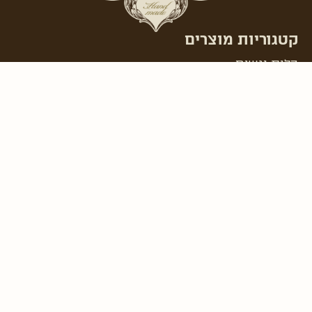
קטגוריות מוצרים
כלות ונשים
גברים
בת מצוה ונערות
אקססוריז וכלי נוי
תינוקות
שוקולדים ומוצרי אווירה
תינוקות
עששית
אודות עששית
יצירת קשר
מדיניות תנאי שימוש
מדיניות פרטיות
הצהרת נגישות
החשבון שלי
היסטורית רכישות